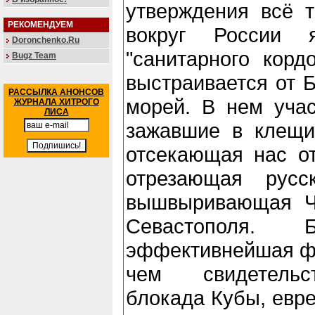
утверждения всё т
РЕКОМЕНДУЕМ
вокруг России 
Doronchenko.Ru
"санитарного корд
Bugz Team
выстраивается от Б
РАССЫЛКА АНОНСОВ
морей. В нем учас
ЖУРНАЛА ХИТРОГО
ЛИСА
зажавшие в клещи 
отсекающая нас от
отрезающая русс
вышвыривающая Ч
Севастополя.
эффективнейшая фо
чем свидетельс
блокада Кубы, евре