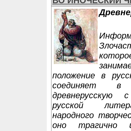
ВО ИНОЧЕСКИЙ Ч
Древне
Информ
Злочас
котор
занима
положение в русс
соединяет в
древнерусскую 
русской лите
народного творче
оно трагично