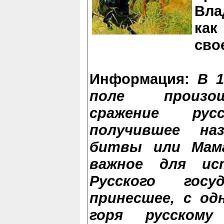
Вла
как
сво
Информация:
В 1
поле произош
сражение ру
получившее наз
битвы или Мам
важное для ис
Русского госу
принесшее, с од
горя русском