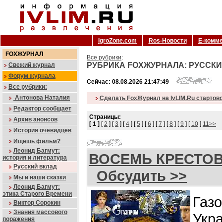
IgroZone.com
Ros-Новости
Е-комм
FOXЖУРНАЛ
Все рубрики
:
РУБРИКА FOXЖУРНАЛА: РУССКИ
Свежий журнал
Форум журнала
Сейчас: 08.08.2026 21:47:49
Все рубрики:
Антонова Наталия
Сделать FoxЖурнал на IvLIM.Ru стартов
Редактор сообщает
Страницы:
Архив анонсов
[ 1 ]
[
2
] [
3
] [
4
] [
5
] [
6
] [
7
] [
8
] [
9
] [
10
]
11>>
История очевидцев
Ищешь фильм?
Леонид Багмут:
ВОСЕМЬ КРЕСТОВ
история и литература
Русский вклад
Обсудить >>
Мы и наши сказки
Леонид Багмут:
этика Старого Времени
Газ
Виктор Сорокин
Знания массового
Укр
поражения