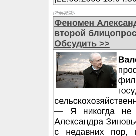
Феномен Алексан
второй блицопрос
Обсудить >>
Ва
пр
фил
гос
сельскохозяйствен
— Я никогда не
Александра Зиновье
с недавних пор, 