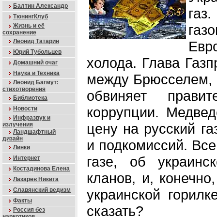
Балтин Александр
га
ТюнингКлуб
газ
Жизнь и её
сохранение
Леонид Татарин
Евр
Юрий Тубольцев
холода. Глава Газ
Домашний очаг
Наука и Техника
между Брюсселем, 
Леонид Багмут:
стихотворения
обвиняет прави
Библиотека
коррупции. Медвед
Новости
Инфразвук и
цену на русский га
излучения
Ландшафтный
дизайн
и подкомиссий. Все
Линки
газе, об украинс
Интернет
Костадинова Елена
кланов, и, конечно
Лазарев Никита
Славянский ведизм
украинской горилк
Факты
сказать?
Россия без
наркотиков