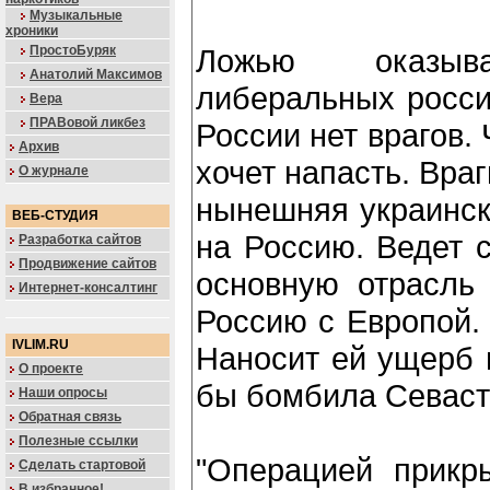
Музыкальные
хроники
ПростоБуряк
Ложью оказыва
Анатолий Максимов
либеральных россий
Вера
ПРАВовой ликбез
России нет врагов.
Архив
хочет напасть. Враг
О журнале
нынешняя украинск
ВЕБ-СТУДИЯ
на Россию. Ведет с
Разработка сайтов
Продвижение сайтов
основную отрасль 
Интернет-консалтинг
Россию с Европой.
IVLIM.RU
Наносит ей ущерб 
О проекте
бы бомбила Севаст
Наши опросы
Обратная связь
Полезные ссылки
"Операцией прикры
Сделать стартовой
В избранное!