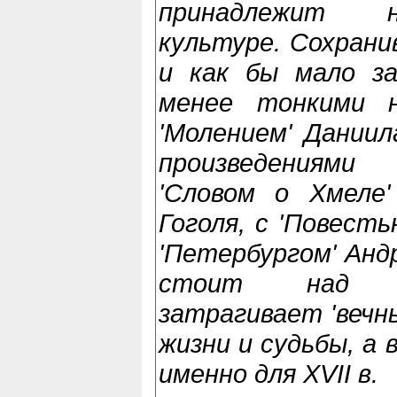
принадлежит н
культуре. Сохрани
и как бы мало з
менее тонкими 
'Молением' Даниила
произведениями
'Словом о Хмеле'
Гоголя, с 'Повесть
'Петербургом' Андр
стоит над с
затрагивает 'вечн
жизни и судьбы, а
именно для XVII в.