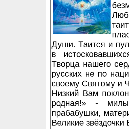
без
Люб
та
пла
Души. Таится и пул
в истосковавших
Творца нашего сер
русских не по наци
своему Святому и Ч
Низкий Вам поклон
родная!» - мил
прабабушки, матер
Великие звёздочки