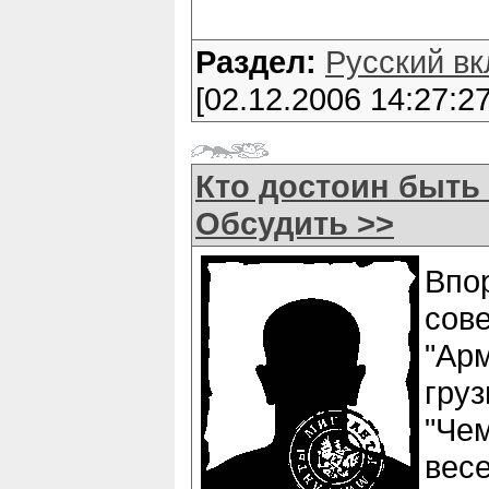
Раздел:
Русский вк
[02.12.2006 14:27:27
Кто достоин быть
Обсудить >>
Вп
со
"А
груз
"Че
вес