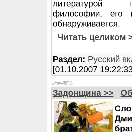
литературой 
философии, его 
обнаруживается.
Читать целиком 
Раздел:
Русский вк
[01.10.2007 19:22:33
Задонщина >>
Об
Сло
Дми
бр