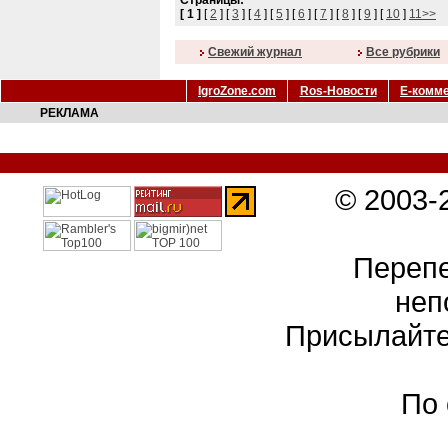
Страницы:
[ 1 ]
[
2
] [
3
] [
4
] [
5
] [
6
] [
7
] [
8
] [
9
] [
10
]
11>>
Cвежий журнал
Все рубрики
IgroZone.com
Ros-Новости
Е-комм
РЕКЛАМА
© 2003-
Перепе
неп
Присылайте
По