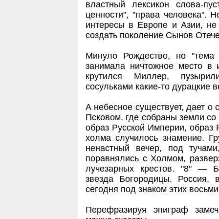
властный лексикон слова-пус
ценности", "права человека". 
интересы в Европе и Азии, не 
создать поколение Сынов Отече
Минуло Рождество, но "тема н
занимала ничтожное место в 
крутился Миллер, пузырил
сосульками какие-то дурацкие в
А небесное существует, дает о
Псковом, где собраны земли со
образ Русской Империи, образ Р
холма случилось знамение. Г
ненастный вечер, под тучам
поравнялись с Холмом, развер
лучезарных крестов. "8" — Б
звезда Богородицы. Россия, 
сегодня под знаком этих восьми
Перефразируя эпиграф замеч