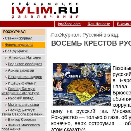
IgroZone.com
Ros-Новости
Е-комм
FOXЖУРНАЛ
FoxЖурнал
:
Русский вклад
:
Свежий журнал
ВОСЕМЬ КРЕСТОВ РУ
Форум журнала
Все рубрики:
Антонова Наталия
Редактор сообщает
Газов
Архив анонсов
русски
История очевидцев
в Евро
Ищешь фильм?
Глава
Леонид Багмут:
Брюсс
история и литература
обвин
Русский вклад
корруп
Мы и наши сказки
Леонид Багмут:
цену на русский газ. Множе
этика Старого Времени
Рождество — только о газе, об у
Виктор Сорокин
конечно, верх остроумия — об
Знания массового
этом сказать?
поражения