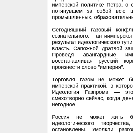
имперской политике Петра, о 
потянувшем за собой всю ц
промышленных, образовательны
Сегодняшний газовый конфл
сознательного, антиимперс
результат идеологического тупи
власть. Сапожной дратвой за
Проведя авангардные им
восстанавливая русский ко
произнести слово "империя".
Торговля газом не может б
имперской практикой, в которо
Идеология Газпрома — это
смехотворно сейчас, когда ден
негодное.
Россия не может жить бе
идеологического творчеств
остановлены. Умолкли разг