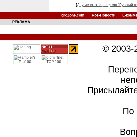
[
Другие статьи раздела "Русский в
IgroZone.com
Ros-Новости
Е-комм
РЕКЛАМА
© 2003-
Перепе
неп
Присылайте
По
Воп