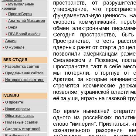
пространств, от разрушител
Музыкальные
утверждение, что простран
хроники
ПростоБуряк
фундаментальную ценность. Важ
Анатолий Максимов
скорость коммуникаций, пере
Вера
обмен электронными письмами
Сегодня пространство, быт
ПРАВовой ликбез
Пространство, то есть расст
Архив
ядерных ракет от старта до цел
О журнале
позволили американцам разме
Смоленском и Псковом, поста
ВЕБ-СТУДИЯ
Пространства таят в себе мест
Разработка сайтов
мы потеряли, отторгнув от 
Продвижение сайтов
Арктики, за которые начинает
Интернет-консалтинг
стремятся космические держа
позволяет украинской власти м
IVLIM.RU
её за уши, играть на газовой тр
О проекте
Наши опросы
Во время нынешней отвратит
Обратная связь
одного из российских полити
Полезные ссылки
слово "империя". Признаться, ч
Сделать стартовой
сознательного разорения в
В избранное!