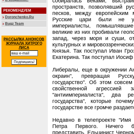
собиралась веками, выстра
пространств, позволявший ру
РЕКОМЕНДУЕМ
песков, между европейским 
Doronchenko.Ru
Русские цари были не уг
Bugz Team
империалисты, помышлявши
великие из них пробивали геоп
запад, через моря и суши, о
РАССЫЛКА АНОНСОВ
ЖУРНАЛА ХИТРОГО
культурных и мировоззренчески
ЛИСА
Князья. Так поступал Иван Гро
Екатерина. Так поступал Иосиф
Либералы, еще в окружении Ан
окраин", превращая Русс
государство". Об этом совсе
свойственной агрессией 
"антиимпериалиста", два ре
государства", которые почем
государстве все громче раздает
Недавно в телепроекте "Имя
Петра Первого. Ничего бо
представить. Ельцинист Черно