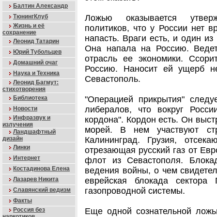
Балтин Александр
ТюнингКлуб
Ложью оказывается утверж
Жизнь и её
политиков, что у России нет в
сохранение
напасть. Враги есть, и один и
Леонид Татарин
Она напала на Россию. Ведет
Юрий Тубольцев
отрасль ее экономики. Ссори
Домашний очаг
Россию. Наносит ей ущерб н
Наука и Техника
Севастополь.
Леонид Багмут:
стихотворения
Библиотека
"Операцией прикрытия" следу
либералов, что вокруг Росси
Новости
Инфразвук и
кордона". Кордон есть. Он выст
излучения
морей. В нем участвуют с
Ландшафтный
дизайн
Калининград. Грузия, отсека
Линки
отрезающая русский газ от Е
Интернет
флот из Севастополя. Блок
Костадинова Елена
ведения войны, о чем свидетел
Лазарев Никита
еврейская блокада сектора 
газопроводной системы.
Славянский ведизм
Факты
Россия без
Еще одной сознательной ложь
наркотиков