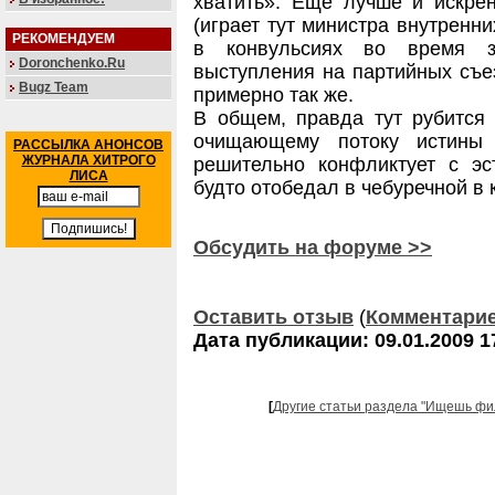
хватить». Еще лучше и искре
(играет тут министра внутренн
РЕКОМЕНДУЕМ
в конвульсиях во время з
Doronchenko.Ru
выступления на партийных съе
Bugz Team
примерно так же.
В общем, правда тут рубится 
очищающему потоку истины
РАССЫЛКА АНОНСОВ
ЖУРНАЛА ХИТРОГО
решительно конфликтует с эс
ЛИСА
будто отобедал в чебуречной в
Обсудить на форуме >>
Оставить отзыв
(
Комментари
Дата публикации: 09.01.2009 1
[
Другие статьи раздела "Ищешь фи