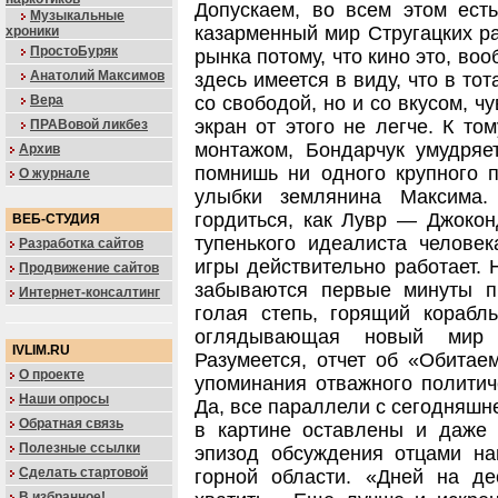
Допускаем, во всем этом ест
Музыкальные
казарменный мир Стругацких ра
хроники
ПростоБуряк
рынка потому, что кино это, воо
Анатолий Максимов
здесь имеется в виду, что в то
Вера
со свободой, но и со вкусом, ч
экран от этого не легче. К то
ПРАВовой ликбез
монтажом, Бондарчук умудряе
Архив
помнишь ни одного крупного п
О журнале
улыбки землянина Максима
гордиться, как Лувр — Джокон
ВЕБ-СТУДИЯ
тупенького идеалиста челове
Разработка сайтов
игры действительно работает. 
Продвижение сайтов
забываются первые минуты п
Интернет-консалтинг
голая степь, горящий корабл
оглядывающая новый мир 
IVLIM.RU
Разумеется, отчет об «Обита
О проекте
упоминания отважного политич
Наши опросы
Да, все параллели с сегодняшне
Обратная связь
в картине оставлены и даже 
Полезные ссылки
эпизод обсуждения отцами на
Сделать стартовой
горной области. «Дней на д
В избранное!