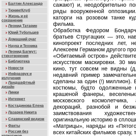
Балтин Александр
сажают) и, неодобрительно по
ТюнингКлуб
ряды вооруженной оппозиции
Жизнь и её
каторги на розовом танке ку
сохранение
фильма.
Леонид Татарин
Обработка Федором Бондарч
Юрий Тубольцев
братьев Стругацких — это, на
Домашний очаг
кинопроект последних лет, н
Наука и Техника
Алексеем Германом другого про
Леонид Багмут:
«Обитаемый остров» действит
стихотворения
Библиотека
искусством маскировки. 30 м
кино, тут совсем не видны (
Новости
Инфразвук и
недавний пример замечательн
излучения
сделаны за один (!) миллион).
Ландшафтный
дизайн
костюмы, будто одолженные 
Линки
крашеной фанеры, веселень
Интернет
московского космолетчика, 
Костадинова Елена
декораций, разнобой и безж
Лазарев Никита
заимствования художест
оригинальную историю в сплошн
Славянский ведизм
«Матрицы», наряды из «Пятого
Факты
Россия без
всех китайских фильмов сразу, 
наркотиков