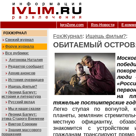
IgroZone.com
Ros-Новости
Е-комм
FOXЖУРНАЛ
FoxЖурнал
:
Ищешь фильм?
:
Свежий журнал
ОБИТАЕМЫЙ ОСТРОВ
Форум журнала
Все рубрики:
Моско
Антонова Наталия
побе
Редактор сообщает
покор
Архив анонсов
люди 
История очевидцев
«Рос
Ищешь фильм?
перво
Леонид Багмут:
на пл
история и литература
тяжелые постимперские год
Русский вклад
Легко ступая по вогнутой, 
Мы и наши сказки
Леонид Багмут:
планеты, землянин стремительн
этика Старого Времени
местную официантку, обзав
Виктор Сорокин
знакомится с устройством 
Знания массового
гражданам транслируют прямо 
поражения