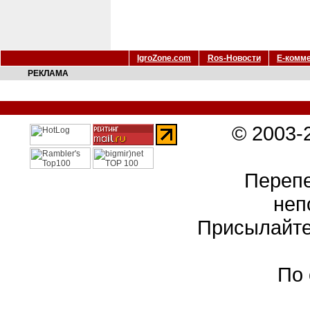
IgroZone.com
Ros-Новости
Е-комм
РЕКЛАМА
© 2003-
Перепе
неп
Присылайте
По