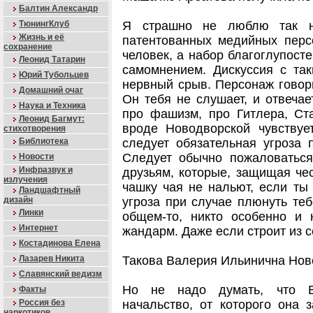
Балтин Александр
ТюнингКлуб
Я страшно не люблю так н
Жизнь и её
патентованных медийных перс
сохранение
человек, а набор благоглупост
Леонид Татарин
самомнением. Дискуссия с та
Юрий Тубольцев
нервный срыв. Персонаж говор
Домашний очаг
Он тебя не слушает, и отвечае
Наука и Техника
про фашизм, про Гитлера, Ста
Леонид Багмут:
вроде Новодворской чувствует
стихотворения
Библиотека
следует обязательная угроза 
Следует обычно пожаловаться
Новости
Инфразвук и
друзьям, которые, защищая чес
излучения
чашку чая не нальют, если ты
Ландшафтный
дизайн
угроза при случае плюнуть тебе
Линки
общем-то, никто особенно и 
Интернет
жандарм. Даже если строит из с
Костадинова Елена
Лазарев Никита
Такова Валерия Ильинична Нов
Славянский ведизм
Но не надо думать, что В
Факты
Россия без
начальство, от которого она з
наркотиков