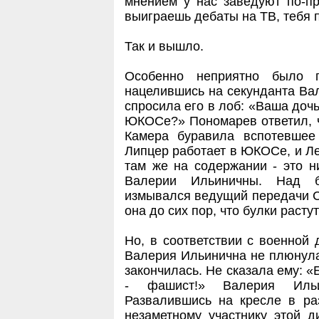
мнением у нас заведуют по-п
выиграешь дебаты на ТВ, тебя 
Так и вышло.
Особенно неприятно было п
нацелившись на секунданта Ва
спросила его в лоб: «Ваша доч
ЮКОСе?» Пономарев ответил, чт
Камера буравила вспотевшее 
Липцер работает в ЮКОСе, и Л
там же на содержании - это ни
Валерии Ильиничны. Над б
измывался ведущий передачи С
она до сих пор, что булки расту
Но, в соответствии с военной 
Валерия Ильинична не плюнула
закончилась. Не сказала ему: «
- фашист!» Валерия Ильи
Развалившись на кресле в ра
незаметному участнику этой ди