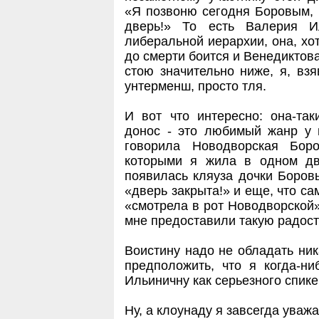
«Я позвоню сегодня Боровым, 
дверь!» То есть Валерия И
либеральной иерархии, она, хот
до смерти боится и Венедиктова
стою значительно ниже, я, вз
унтерменш, просто тля.
И вот что интересно: она-так
донос - это любимый жанр у 
говорила Новодворская Бор
которыми я жила в одном д
появилась кляуза дочки Боров
«дверь закрыта!» и еще, что сам
«смотрела в рот Новодворской»
мне предоставили такую радост
Воистину надо не обладать ни
предположить, что я когда-н
Ильиничну как серьезного спике
Ну, а клоунаду я завсегда уваж