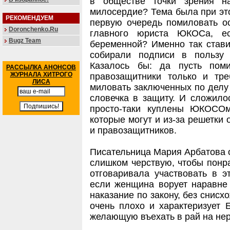
в обществе точки зрения н
милосердие? Тема была при это
РЕКОМЕНДУЕМ
первую очередь помиловать о
Doronchenko.Ru
главного юриста ЮКОСа, е
Bugz Team
беременной? Именно так стави
собирали подписи в пользу
Казалось бы: да пусть пом
РАССЫЛКА АНОНСОВ
ЖУРНАЛА ХИТРОГО
правозащитники только и тр
ЛИСА
миловать заключенных по делу 
словечка в защиту. И сложило
просто-таки куплены ЮКОСОм
которые могут и из-за решетки 
и правозащитников.
Писательница Мария Арбатова о
слишком черствую, чтобы понра
отговаривала участвовать в э
если женщина ворует наравне
наказание по закону, без снисхо
очень плохо и характеризует Б
желающую въехать в рай на не