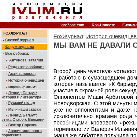
IgroZone.com
Ros-Новости
Е-комм
FOXЖУРНАЛ
FoxЖурнал
:
История очевидцев
Свежий журнал
МЫ ВАМ НЕ ДАВАЛИ 
Форум журнала
Все рубрики:
Антонова Наталия
Редактор сообщает
Второй день чувствую усталост
Архив анонсов
я работаю в сумасшедшем доме
История очевидцев
которая называется «К барьеру
Ищешь фильм?
участие в скромной роли секун
Леонид Багмут:
Оппонентом Маши Арбатовой 
история и литература
Новодворская. С этой минуты м
Русский вклад
уже не оппонентами и даже н
Мы и наши сказки
Леонид Багмут:
исключительно врагами рода ч
этика Старого Времени
пособницами кровавого «режы
Виктор Сорокин
терминологии Валерия Ильинич
Знания массового
Маша же Арбатова получила поч
поражения