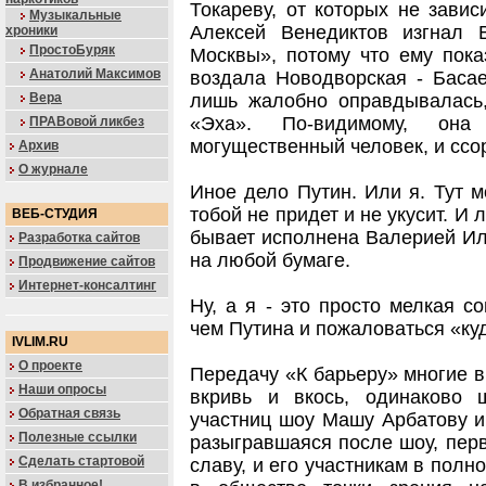
Токареву, от которых не завис
Музыкальные
Алексей Венедиктов изгнал
хроники
ПростоБуряк
Москвы», потому что ему пока
Анатолий Максимов
воздала Новодворская - Басае
Вера
лишь жалобно оправдывалась,
«Эха». По-видимому, она
ПРАВовой ликбез
могущественный человек, и ссор
Архив
О журнале
Иное дело Путин. Или я. Тут мо
тобой не придет и не укусит. И
ВЕБ-СТУДИЯ
бывает исполнена Валерией Ил
Разработка сайтов
на любой бумаге.
Продвижение сайтов
Интернет-консалтинг
Ну, а я - это просто мелкая с
чем Путина и пожаловаться «ку
IVLIM.RU
О проекте
Передачу «К барьеру» многие в
Наши опросы
вкривь и вкось, одинаково 
Обратная связь
участниц шоу Машу Арбатову и
Полезные ссылки
разыгравшаяся после шоу, перв
Сделать стартовой
славу, и его участникам в пол
В избранное!